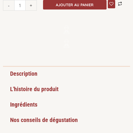
-
+
AJOUTER AU PANIER
quantité
de
Confiture
potiron
aux
épices
Description
L'histoire du produit
Ingrédients
Nos conseils de dégustation