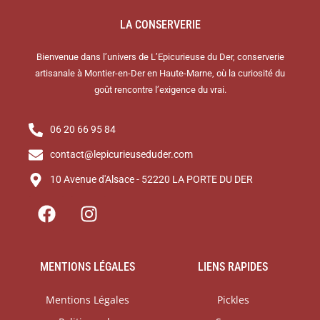
LA CONSERVERIE
Bienvenue dans l’univers de L’Epicurieuse du Der, conserverie
artisanale à Montier-en-Der en Haute-Marne, où la curiosité du
goût rencontre l’exigence du vrai.
06 20 66 95 84
contact@lepicurieuseduder.com
10 Avenue d'Alsace - 52220 LA PORTE DU DER
F
I
a
n
c
s
e
t
MENTIONS LÉGALES
LIENS RAPIDES
b
a
o
g
Mentions Légales
Pickles
o
r