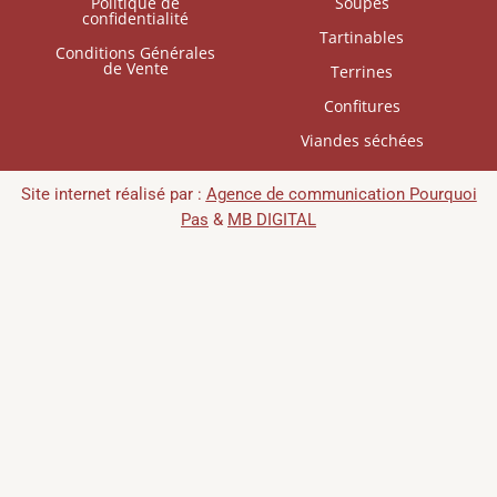
Politique de
Soupes
k
a
confidentialité
m
Tartinables
Conditions Générales
de Vente
Terrines
Confitures
Viandes séchées
Site internet réalisé par :
Agence de communication Pourquoi
Pas
&
MB DIGITAL